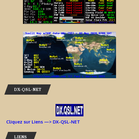
DX-QSL-NET
Cliquez sur Liens —> DX-QSL-NET
LIENS