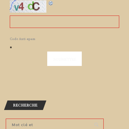
Code Anti-spam
*
RECHERCHE