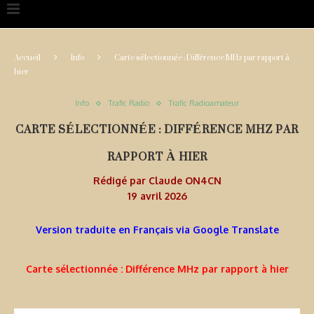
Accueil
Info
Carte sélectionnée : Différence MHz par rapport à
hier
Info
Trafic Radio
Trafic Radioamateur
CARTE SÉLECTIONNÉE : DIFFÉRENCE MHZ PAR
RAPPORT À HIER
Rédigé par
Claude ON4CN
19 avril 2026
Version traduite en Français via Google Translate
Carte sélectionnée : Différence MHz par rapport à hier