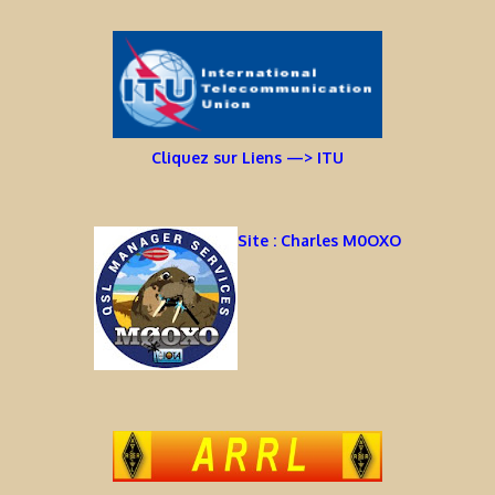
Cliquez sur Liens —> ITU
Site : Charles M0OXO