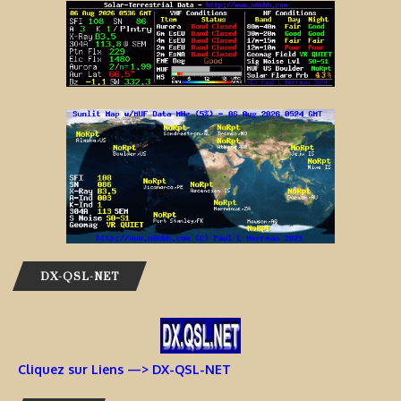
DX-QSL-NET
Cliquez sur Liens —> DX-QSL-NET