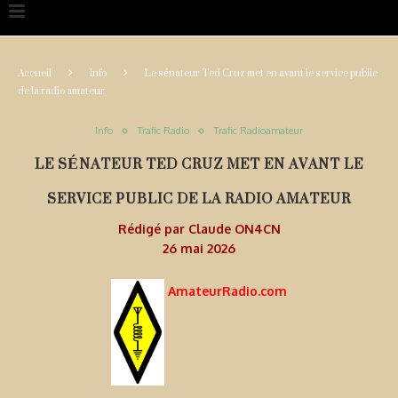
Accueil
Info
Le sénateur Ted Cruz met en avant le service public
de la radio amateur
Info
Trafic Radio
Trafic Radioamateur
LE SÉNATEUR TED CRUZ MET EN AVANT LE
SERVICE PUBLIC DE LA RADIO AMATEUR
Rédigé par
Claude ON4CN
26 mai 2026
AmateurRadio.com