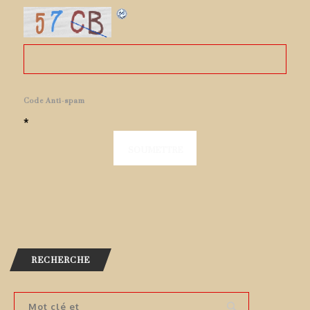
Code Anti-spam
*
RECHERCHE