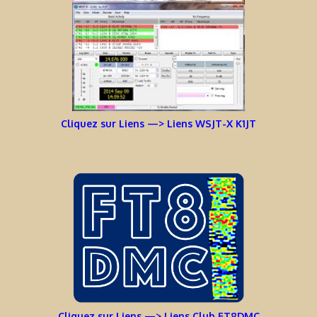
Cliquez sur Liens —> Liens WSJT-X K1JT
Cliquez sur Liens —> Liens Club FT8DMC