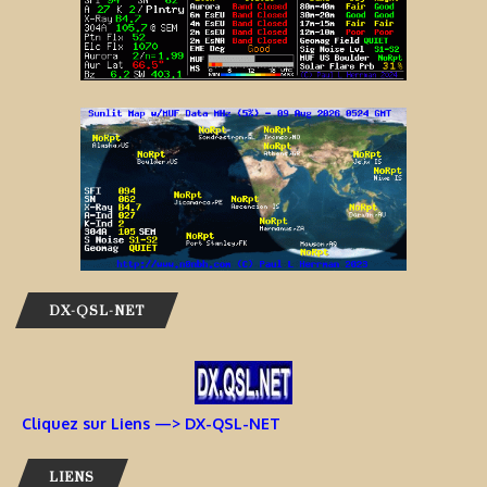
DX-QSL-NET
Cliquez sur Liens —> DX-QSL-NET
LIENS