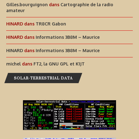
Gilles.bourguignon
dans
Cartographie de la radio
amateur
HINARD
dans
TR8CR Gabon
HINARD
dans
Informations 3B8M – Maurice
HINARD
dans
Informations 3B8M – Maurice
michel
dans
FT2, la GNU GPL et K1JT
SOLAR-TERRESTRIAL DATA