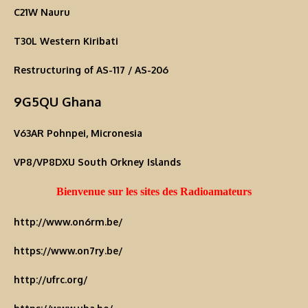
C21W Nauru
T30L Western Kiribati
Restructuring of AS-117 / AS-206
9G5QU Ghana
V63AR Pohnpei, Micronesia
VP8/VP8DXU South Orkney Islands
Bienvenue sur les sites des Radioamateurs
http://www.on6rm.be/
https://www.on7ry.be/
http://ufrc.org/