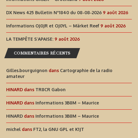
DX News 425 Bulletin N°1840 du 08-08-2026
9 août 2026
Informations OJ0JR et OJ0YL – Märket Reef
9 août 2026
LA TEMPÊTE S’APAISE:
9 août 2026
COMMENTAIRES RÉCENTS
Gilles.bourguignon
dans
Cartographie de la radio
amateur
HINARD
dans
TR8CR Gabon
HINARD
dans
Informations 3B8M – Maurice
HINARD
dans
Informations 3B8M – Maurice
michel
dans
FT2, la GNU GPL et K1JT