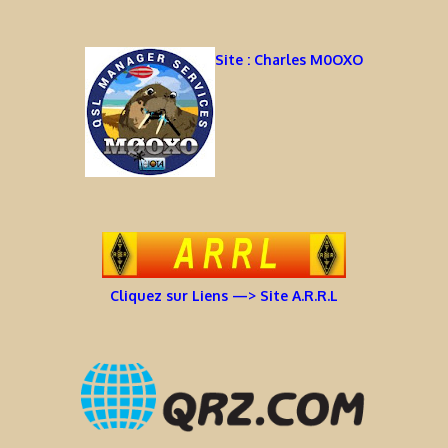
Site : Charles M0OXO
Cliquez sur Liens —> Site A.R.R.L