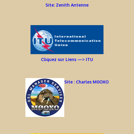
Site: Zenith Antenne
Cliquez sur Liens —> ITU
Site : Charles M0OXO