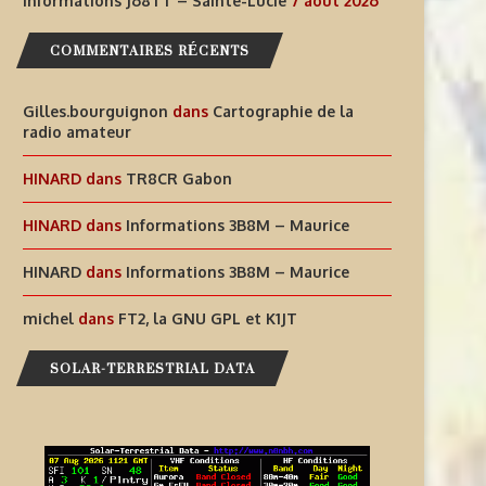
Informations J68TT – Sainte-Lucie
7 août 2026
COMMENTAIRES RÉCENTS
AIDEZ À OFFRIR AUX ENFANTS
INFORMATIONS J68TT – SAI
Gilles.bourguignon
dans
Cartographie de la
DES EXPÉRIENCES
LUCIE
radio amateur
RADIOPHONIQUES...
7 août 2026
HINARD
dans
TR8CR Gabon
7 août 2026
HINARD
dans
Informations 3B8M – Maurice
HINARD
dans
Informations 3B8M – Maurice
michel
dans
FT2, la GNU GPL et K1JT
SOLAR-TERRESTRIAL DATA