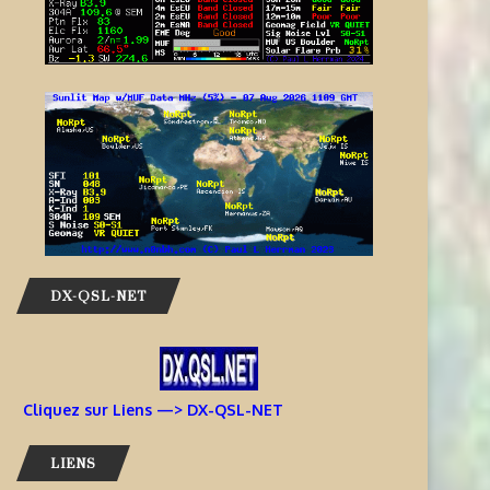
DX-QSL-NET
Cliquez sur Liens —> DX-QSL-NET
LIENS