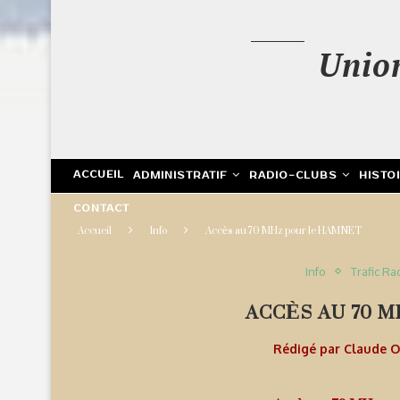
Unio
ACCUEIL
ADMINISTRATIF
RADIO-CLUBS
HISTO
CONTACT
Accueil
Info
Accès au 70 MHz pour le HAMNET
Info
Trafic Ra
ACCÈS AU 70 
Rédigé par
Claude 