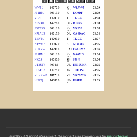
@2019 - All Right Reserved. Designed and Developed by
PenciDesign