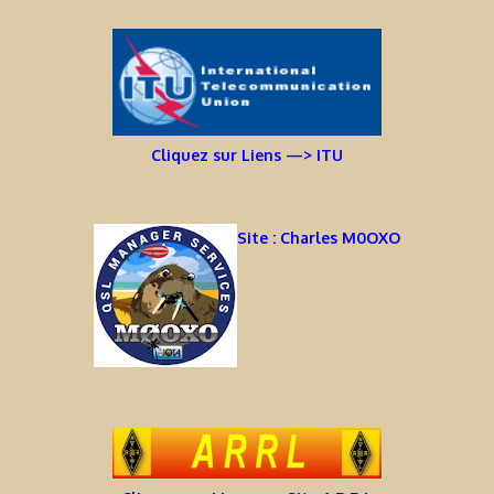
Cliquez sur Liens —> ITU
Site : Charles M0OXO