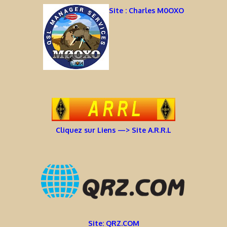
Site : Charles M0OXO
Cliquez sur Liens —> Site A.R.R.L
Site: QRZ.COM