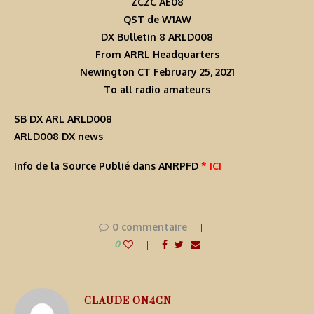
ZCZC AE08
QST de W1AW
DX Bulletin 8 ARLD008
From ARRL Headquarters
Newington CT February 25, 2021
To all radio amateurs
SB DX ARL ARLD008
ARLD008 DX news
Info de la Source Publié dans ANRPFD
* ICI
0 commentaire
0
CLAUDE ON4CN