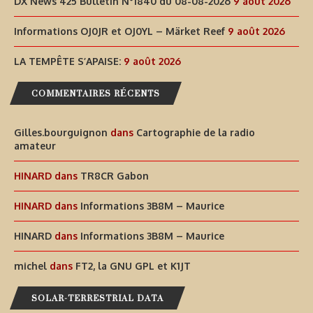
DX News 425 Bulletin N°1840 du 08-08-2026
9 août 2026
Informations OJ0JR et OJ0YL – Märket Reef
9 août 2026
LA TEMPÊTE S’APAISE:
9 août 2026
COMMENTAIRES RÉCENTS
Gilles.bourguignon
dans
Cartographie de la radio
amateur
HINARD
dans
TR8CR Gabon
HINARD
dans
Informations 3B8M – Maurice
HINARD
dans
Informations 3B8M – Maurice
michel
dans
FT2, la GNU GPL et K1JT
SOLAR-TERRESTRIAL DATA