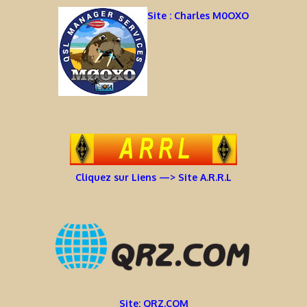
Site : Charles M0OXO
Cliquez sur Liens —> Site A.R.R.L
Site: QRZ.COM