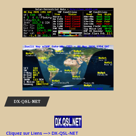
DX-QSL-NET
Cliquez sur Liens —> DX-QSL-NET