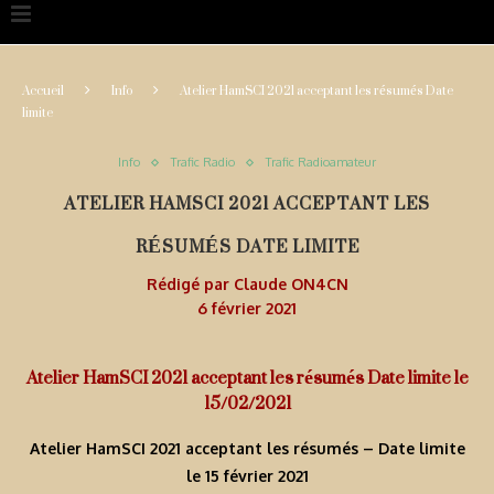
Accueil
Info
Atelier HamSCI 2021 acceptant les résumés Date
limite
Info
Trafic Radio
Trafic Radioamateur
ATELIER HAMSCI 2021 ACCEPTANT LES
RÉSUMÉS DATE LIMITE
Rédigé par
Claude ON4CN
6 février 2021
Atelier HamSCI 2021 acceptant les résumés Date limite le
15/02/2021
Atelier HamSCI 2021 acceptant les résumés – Date limite
le 15 février 2021