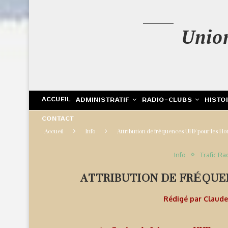
Unio
ACCUEIL
ADMINISTRATIF
RADIO-CLUBS
HISTO
CONTACT
Accueil
Info
Attribution de fréquences UHF pour les Ho
Info
Trafic Ra
ATTRIBUTION DE FRÉQUE
Rédigé par
Claud