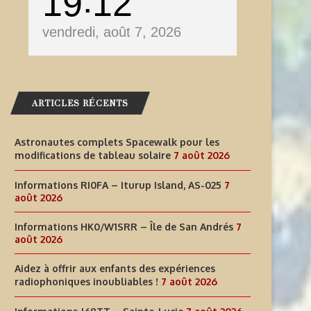
19
12
vendredi, août 7, 2026
ARTICLES RÉCENTS
Astronautes complets Spacewalk pour les
modifications de tableau solaire
7 août 2026
Informations RI0FA – Iturup Island, AS-025
7
août 2026
Informations HK0/W1SRR – Île de San Andrés
7
août 2026
AIDEZ À OFFRIR AUX ENFANTS
INFORMATIONS J68TT – SAI
Aidez à offrir aux enfants des expériences
DES EXPÉRIENCES
LUCIE
radiophoniques inoubliables !
7 août 2026
RADIOPHONIQUES...
7 août 2026