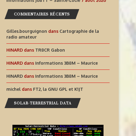
Informations J68TT – Sainte-Lucie
7 août 2026
7 août 2026
COMMENTAIRES RÉCENTS
Gilles.bourguignon
dans
Cartographie de la
radio amateur
HINARD
dans
TR8CR Gabon
HINARD
dans
Informations 3B8M – Maurice
HINARD
dans
Informations 3B8M – Maurice
michel
dans
FT2, la GNU GPL et K1JT
SOLAR-TERRESTRIAL DATA