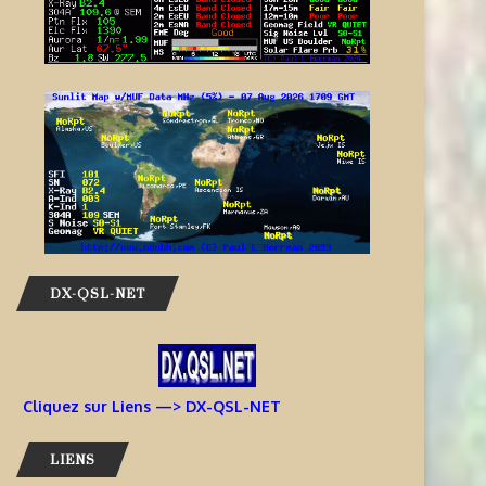
DX-QSL-NET
Cliquez sur Liens —> DX-QSL-NET
LIENS