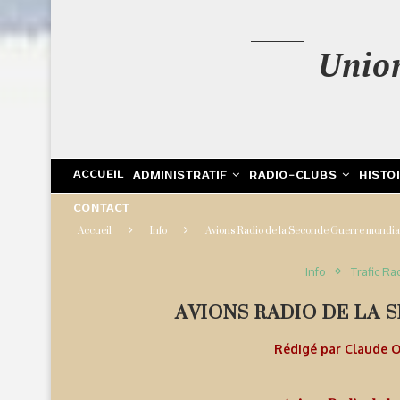
Unio
ACCUEIL
ADMINISTRATIF
RADIO-CLUBS
HISTO
CONTACT
Accueil
Info
Avions Radio de la Seconde Guerre mondia
Info
Trafic Ra
AVIONS RADIO DE LA
Rédigé par
Claude 