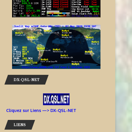
DX-QSL-NET
Cliquez sur Liens —> DX-QSL-NET
LIENS