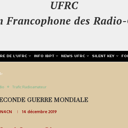
UFRC
n Francophone des Radio-
IRE DE L’UFRC
INFO IBPT
NEWS UFRC
SILENT KEY
FO
le
dio
Trafic Radioamateur
 SECONDE GUERRE MONDIALE
ON4CN
14 décembre 2019