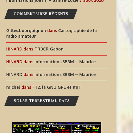
Informations J68TT – Sainte-Lucie
7 août 2026
AIDEZ À OFFRIR AUX ENFANTS
INFORMATIONS J68TT – SAI
COMMENTAIRES RÉCENTS
DES EXPÉRIENCES
LUCIE
RADIOPHONIQUES...
Gilles.bourguignon
dans
Cartographie de la
7 août 2026
radio amateur
7 août 2026
HINARD
dans
TR8CR Gabon
HINARD
dans
Informations 3B8M – Maurice
HINARD
dans
Informations 3B8M – Maurice
michel
dans
FT2, la GNU GPL et K1JT
SOLAR-TERRESTRIAL DATA