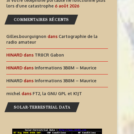
Si votre téléphone portable ne fonctionne plus
lors d’une catastrophe
6 août 2026
COMMENTAIRES RÉCENTS
Gilles.bourguignon
dans
Cartographie de la
radio amateur
HINARD
dans
TR8CR Gabon
HINARD
dans
Informations 3B8M – Maurice
HINARD
dans
Informations 3B8M – Maurice
michel
dans
FT2, la GNU GPL et K1JT
SOLAR-TERRESTRIAL DATA