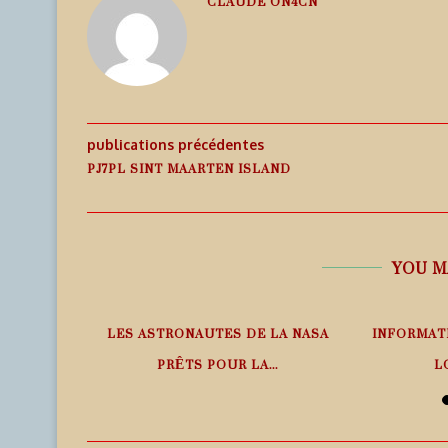
CLAUDE ON4CN
publications précédentes
PJ7PL SINT MAARTEN ISLAND
YOU M
PHÉRIQUE
LES ASTRONAUTES DE LA NASA
INFORMAT
ANS LE
PRÊTS POUR LA...
L
6 août 2026
6