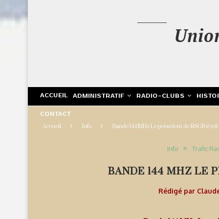
Unio
ACCUEIL
ADMINISTRATIF
RADIO-CLUBS
HISTO
CONTACT
Accueil
Info
Bande 144 MHz Le président de RSGB écrit
Info
Trafic Ra
BANDE 144 MHZ LE 
Rédigé par
Claud