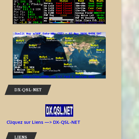
DX-QSL-NET
Cliquez sur Liens —> DX-QSL-NET
LIENS