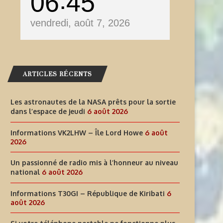
06
45
vendredi, août 7, 2026
ARTICLES RÉCENTS
Les astronautes de la NASA prêts pour la sortie
dans l’espace de jeudi
6 août 2026
Informations VK2LHW – Île Lord Howe
6 août
2026
INFORMATIONS T30GI –
Un passionné de radio mis à l’honneur au niveau
SI VOTRE TÉLÉPHONE PORT
national
6 août 2026
RÉPUBLIQUE DE KIRIBATI
NE FONCTIONNE PLUS LORS
Informations T30GI – République de Kiribati
6
6 août 2026
6 août 2026
août 2026