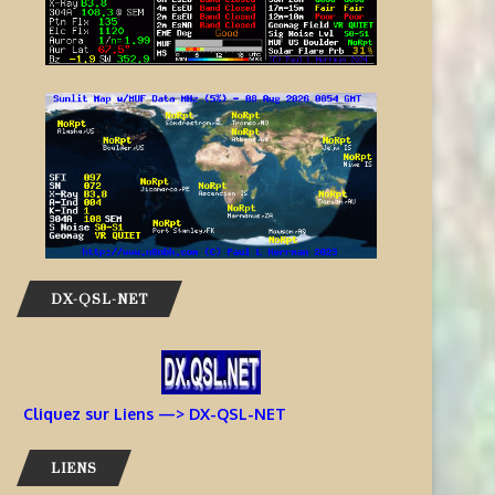
DX-QSL-NET
Cliquez sur Liens —> DX-QSL-NET
LIENS