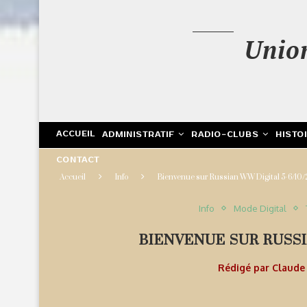
Unio
ACCUEIL
ADMINISTRATIF
RADIO-CLUBS
HISTO
CONTACT
Accueil
Info
Bienvenue sur Russian WW Digital 5-6/10
Info
Mode Digital
BIENVENUE SUR RUSSI
Rédigé par
Claud