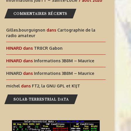
Informations J68TT – Sainte-Lucie
7 août 2026
AIDEZ À OFFRIR AUX ENFANTS
INFORMATIONS J68TT – SAI
DES EXPÉRIENCES
LUCIE
COMMENTAIRES RÉCENTS
RADIOPHONIQUES...
7 août 2026
Gilles.bourguignon
7 août 2026
dans
Cartographie de la
radio amateur
HINARD
dans
TR8CR Gabon
HINARD
dans
Informations 3B8M – Maurice
HINARD
dans
Informations 3B8M – Maurice
michel
dans
FT2, la GNU GPL et K1JT
SOLAR-TERRESTRIAL DATA