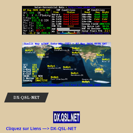
DX-QSL-NET
Cliquez sur Liens —> DX-QSL-NET