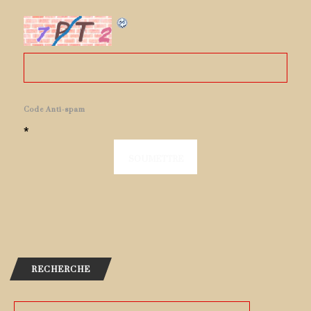
Code Anti-spam
*
RECHERCHE