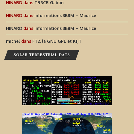
HINARD
dans
TR8CR Gabon
HINARD
dans
Informations 3B8M – Maurice
HINARD
dans
Informations 3B8M – Maurice
michel
dans
FT2, la GNU GPL et K1JT
SOLAR-TERRESTRIAL DATA