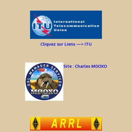
Cliquez sur Liens —> ITU
Site : Charles M0OXO