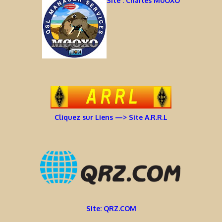
Site : Charles M0OXO
Cliquez sur Liens —> Site A.R.R.L
Site: QRZ.COM