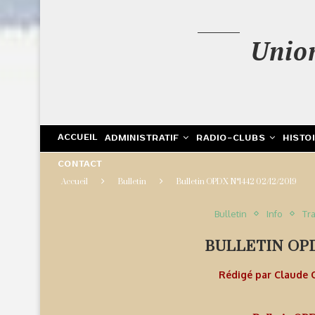
Unio
ACCUEIL
ADMINISTRATIF
RADIO-CLUBS
HISTO
CONTACT
Accueil
Bulletin
Bulletin OPDX N°1442 02/12/2019
Bulletin
Info
Tra
BULLETIN OPDX
Rédigé par
Claude