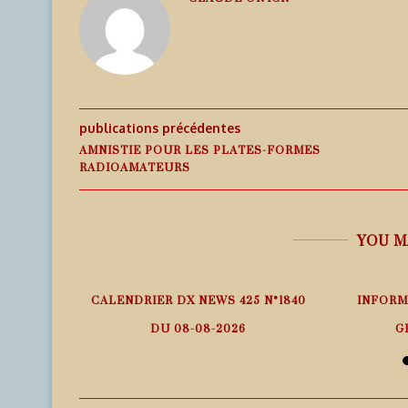
publications précédentes
AMNISTIE POUR LES PLATES-FORMES
RADIOAMATEURS
YOU M
 – ITURUP
CALENDRIER DX NEWS 425 N°1840
INFORM
25
DU 08-08-2026
G
9 août 2026
9