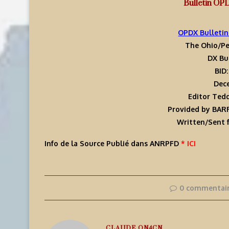
Bulletin OP
OPDX Bulletin
The Ohio/Pe
DX Bu
BID
Dece
Editor Ted
Provided by BARF
Written/Sent f
Info de la Source Publié dans ANRPFD
* ICI
0 commentai
CLAUDE ON4CN