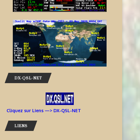
DX-QSL-NET
Cliquez sur Liens —> DX-QSL-NET
LIENS