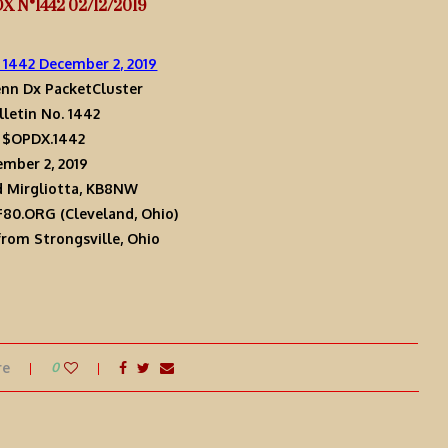
DX N°1442 02/12/2019
 1442 December 2, 2019
nn Dx PacketCluster
lletin No. 1442
: $OPDX.1442
mber 2, 2019
d Mirgliotta, KB8NW
80.ORG (Cleveland, Ohio)
rom Strongsville, Ohio
re
0