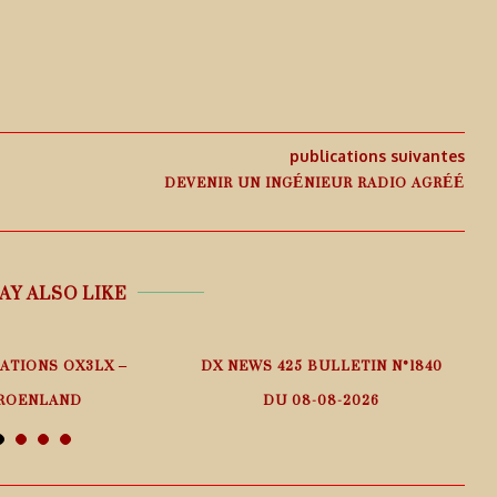
publications suivantes
DEVENIR UN INGÉNIEUR RADIO AGRÉÉ
AY ALSO LIKE
ATIONS OX3LX –
DX NEWS 425 BULLETIN N°1840
I
ROENLAND
DU 08-08-2026
 août 2026
9 août 2026