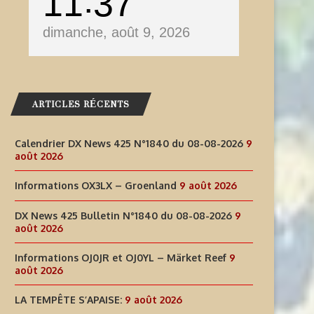
11
37
dimanche, août 9, 2026
ARTICLES RÉCENTS
Calendrier DX News 425 N°1840 du 08-08-2026
9
août 2026
Informations OX3LX – Groenland
9 août 2026
DX News 425 Bulletin N°1840 du 08-08-2026
9
NFORMATIONS OJ0JR ET OJ0YL –
LA TEMPÊTE S’APAISE:
août 2026
MÄRKET REEF
9 août 2026
Informations OJ0JR et OJ0YL – Märket Reef
9
août 2026
9 août 2026
LA TEMPÊTE S’APAISE:
9 août 2026