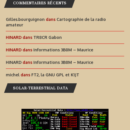
COMMENTAIRES RÉCENTS
Gilles.bourguignon
dans
Cartographie de la radio
amateur
HINARD
dans
TR8CR Gabon
HINARD
dans
Informations 3B8M – Maurice
HINARD
dans
Informations 3B8M – Maurice
michel
dans
FT2, la GNU GPL et K1JT
SOLAR-TERRESTRIAL DATA