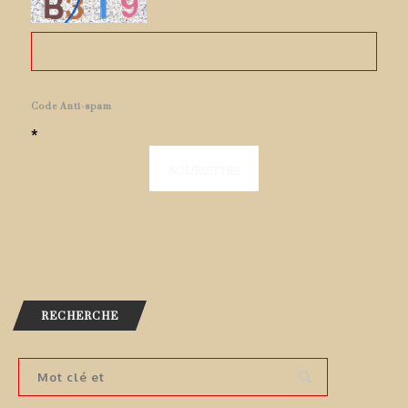
Code Anti-spam
*
RECHERCHE