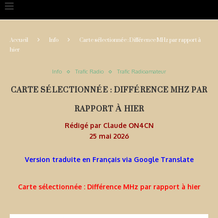
Accueil
Info
Carte sélectionnée : Différence MHz par rapport à
hier
Info
Trafic Radio
Trafic Radioamateur
CARTE SÉLECTIONNÉE : DIFFÉRENCE MHZ PAR
RAPPORT À HIER
Rédigé par
Claude ON4CN
25 mai 2026
Version traduite en Français via Google Translate
Carte sélectionnée : Différence MHz par rapport à hier