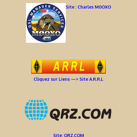
Site : Charles M0OXO
Cliquez sur Liens —> Site A.R.R.L
Site: QRZ.COM