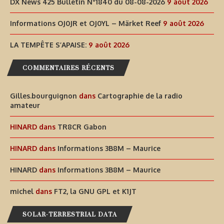
DX News 425 Bulletin N°1840 du 08-08-2026
9 août 2026
Informations OJ0JR et OJ0YL – Märket Reef
9 août 2026
LA TEMPÊTE S’APAISE:
9 août 2026
COMMENTAIRES RÉCENTS
Gilles.bourguignon
dans
Cartographie de la radio
amateur
HINARD
dans
TR8CR Gabon
HINARD
dans
Informations 3B8M – Maurice
HINARD
dans
Informations 3B8M – Maurice
michel
dans
FT2, la GNU GPL et K1JT
SOLAR-TERRESTRIAL DATA