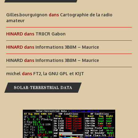
Gilles.bourguignon
dans
Cartographie de la radio
amateur
HINARD
dans
TR8CR Gabon
HINARD
dans
Informations 3B8M – Maurice
HINARD
dans
Informations 3B8M – Maurice
michel
dans
FT2, la GNU GPL et K1JT
SOLAR-TERRESTRIAL DATA