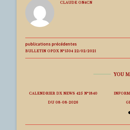
CLAUDE ON4CN
publications précédentes
BULLETIN OPDX N°1504 22/02/2021
YOU M
 – ITURUP
CALENDRIER DX NEWS 425 N°1840
INFORM
25
DU 08-08-2026
G
9 août 2026
9