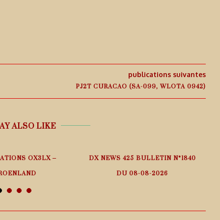
publications suivantes
PJ2T CURACAO (SA-099, WLOTA 0942)
AY ALSO LIKE
ATIONS OX3LX –
DX NEWS 425 BULLETIN N°1840
I
ROENLAND
DU 08-08-2026
 août 2026
9 août 2026