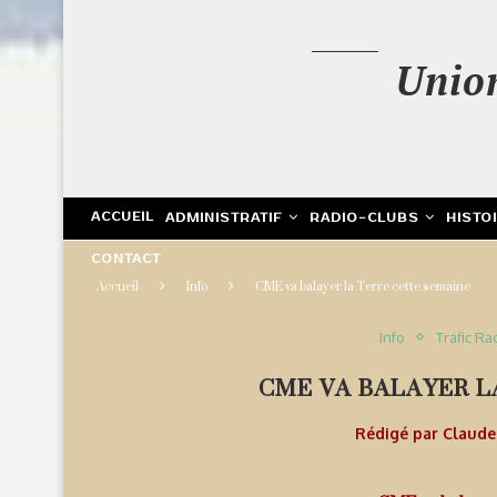
Unio
ACCUEIL
ADMINISTRATIF
RADIO-CLUBS
HISTO
CONTACT
Accueil
Info
CME va balayer la Terre cette semaine
Info
Trafic Ra
CME VA BALAYER L
Rédigé par
Claud