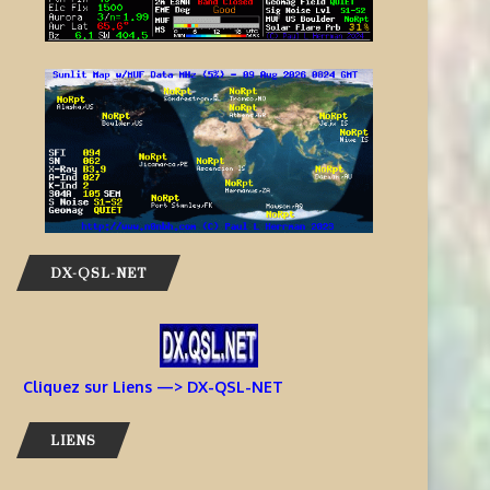
DX-QSL-NET
Cliquez sur Liens —> DX-QSL-NET
LIENS