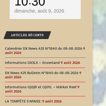
10
30
dimanche, août 9, 2026
ARTICLES RÉCENTS
Calendrier DX News 425 N°1840 du 08-08-2026
9
août 2026
Informations OX3LX – Groenland
9 août 2026
DX News 425 Bulletin N°1840 du 08-08-2026
9
NFORMATIONS OJ0JR ET OJ0YL –
LA TEMPÊTE S’APAISE:
août 2026
MÄRKET REEF
9 août 2026
Informations OJ0JR et OJ0YL – Märket Reef
9
9 août 2026
août 2026
LA TEMPÊTE S’APAISE:
9 août 2026