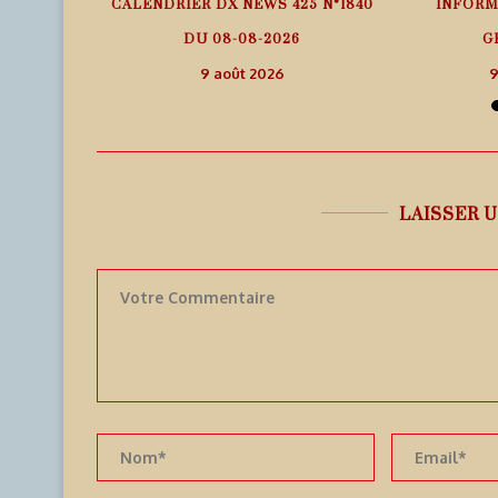
 – ITURUP
CALENDRIER DX NEWS 425 N°1840
INFORM
25
DU 08-08-2026
G
9 août 2026
9
LAISSER 