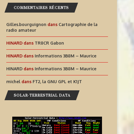
NFORMATIONS OJ0JR ET OJ0YL –
LA TEMPÊTE S’APAISE:
COMMENTAIRES RÉCENTS
MÄRKET REEF
9 août 2026
9 août 2026
Gilles.bourguignon
dans
Cartographie de la
radio amateur
HINARD
dans
TR8CR Gabon
HINARD
dans
Informations 3B8M – Maurice
HINARD
dans
Informations 3B8M – Maurice
michel
dans
FT2, la GNU GPL et K1JT
SOLAR-TERRESTRIAL DATA