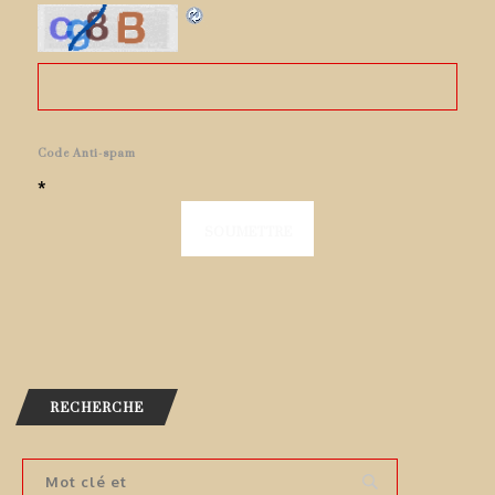
Code Anti-spam
*
RECHERCHE