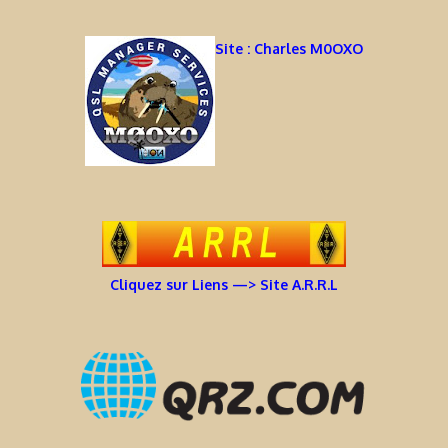
Site : Charles M0OXO
Cliquez sur Liens —> Site A.R.R.L