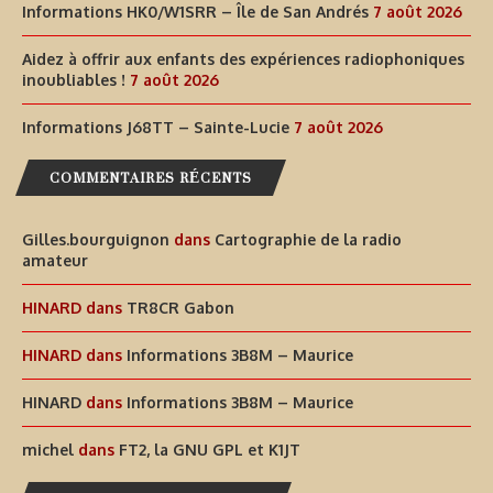
Informations HK0/W1SRR – Île de San Andrés
7 août 2026
Aidez à offrir aux enfants des expériences radiophoniques
inoubliables !
7 août 2026
Informations J68TT – Sainte-Lucie
7 août 2026
COMMENTAIRES RÉCENTS
Gilles.bourguignon
dans
Cartographie de la radio
amateur
HINARD
dans
TR8CR Gabon
HINARD
dans
Informations 3B8M – Maurice
HINARD
dans
Informations 3B8M – Maurice
michel
dans
FT2, la GNU GPL et K1JT