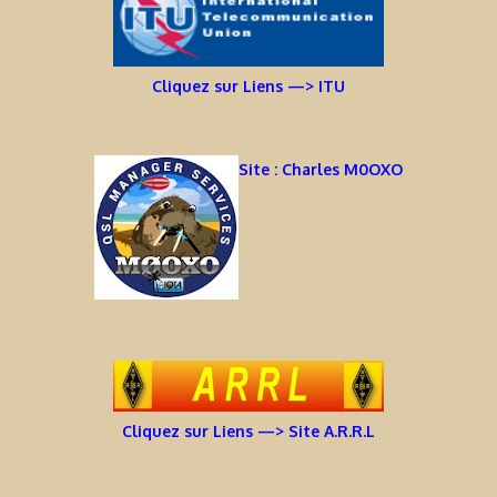
Cliquez sur Liens —> ITU
Site : Charles M0OXO
Cliquez sur Liens —> Site A.R.R.L