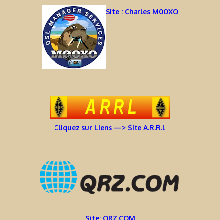
Site : Charles M0OXO
Cliquez sur Liens —> Site A.R.R.L
Site: QRZ.COM