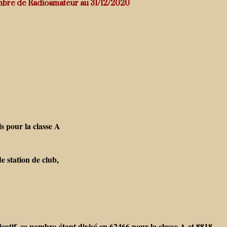
mbre de Radioamateur au 31/12/2020
s pour la classe A
e station de club,
dicatif, ce nombre étant divisé en 62466 pour la classe A et 8818