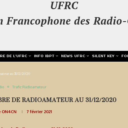
UFRC
n Francophone des Radio-
IRE DE L’UFRC
INFO IBPT
NEWS UFRC
SILENT KEY
FO
mateur au 31/12/2020
dio
Trafic Radioamateur
BRE DE RADIOAMATEUR AU 31/12/2020
e ON4CN
7 février 2021