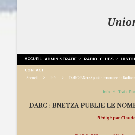
Unio
ACCUEIL
ADMINISTRATIF
RADIO-CLUBS
HISTO
CONTACT
Accueil
Info
DARC : BNetzA publie le nombre de Radioa
Info
Trafic Ra
DARC : BNETZA PUBLIE LE NOM
Rédigé par
Claud