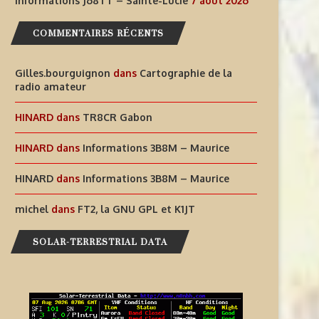
Informations J68TT – Sainte-Lucie
7 août 2026
COMMENTAIRES RÉCENTS
Gilles.bourguignon
dans
Cartographie de la
radio amateur
HINARD
dans
TR8CR Gabon
HINARD
dans
Informations 3B8M – Maurice
AIDEZ À OFFRIR AUX ENFANTS
INFORMATIONS J68TT – SAI
HINARD
dans
Informations 3B8M – Maurice
DES EXPÉRIENCES
LUCIE
michel
dans
FT2, la GNU GPL et K1JT
RADIOPHONIQUES...
7 août 2026
SOLAR-TERRESTRIAL DATA
7 août 2026