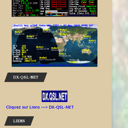
DX-QSL-NET
Cliquez sur Liens —> DX-QSL-NET
LIENS