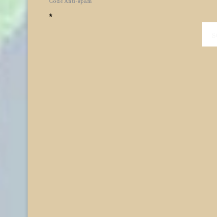
Code Anti-spam
*