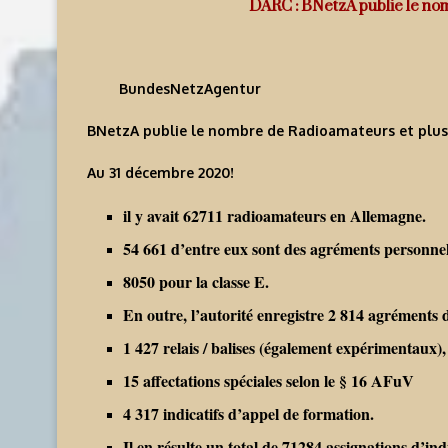
DARC : BNetzA publie le no
BundesNetzAgentur
BNetzA publie le nombre de Radioamateurs et plus
Au 31 décembre 2020!
il y avait 62711 radioamateurs en Allemagne.
54 661 d’entre eux sont des agréments personnel
8050 pour la classe E.
En outre, l’autorité enregistre 2 814 agréments d
1 427 relais / balises (également expérimentaux),
15 affectations spéciales selon le § 16 AFuV
4 317 indicatifs d’appel de formation.
Il en résulte un total de 71284 assignations d’in