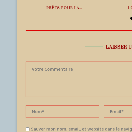
ANS LE
PRÊTS POUR LA...
L
6 août 2026
6
LAISSER 
Sauver mon nom, email, et website dans le navi