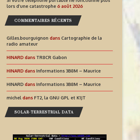
Si votre téléphone portable ne fonctionne plus
RÉPUBLIQUE DE KIRIBATI
lors d’une catastrophe
6 août 2026
NE FONCTIONNE PLUS LORS
COMMENTAIRES RÉCENTS
6 août 2026
6 août 2026
Gilles.bourguignon
dans
Cartographie de la
radio amateur
HINARD
dans
TR8CR Gabon
HINARD
dans
Informations 3B8M – Maurice
HINARD
dans
Informations 3B8M – Maurice
michel
dans
FT2, la GNU GPL et K1JT
SOLAR-TERRESTRIAL DATA