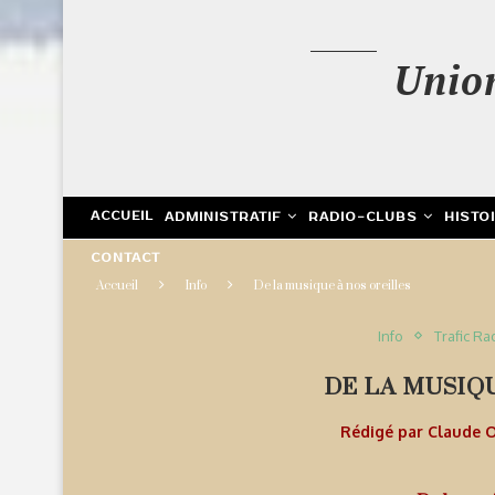
Unio
ACCUEIL
ADMINISTRATIF
RADIO-CLUBS
HISTO
CONTACT
Accueil
Info
De la musique à nos oreilles
Info
Trafic Ra
DE LA MUSIQ
Rédigé par
Claude