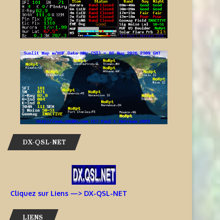
DX-QSL-NET
Cliquez sur Liens —> DX-QSL-NET
LIENS