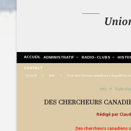
Unio
ACCUEIL
ADMINISTRATIF
RADIO-CLUBS
HISTO
CONTACT
Accueil
Info
Des chercheurs canadiens s’inquiètent de
Info
Trafic Ra
DES CHERCHEURS CANADIE
Rédigé par
Clau
Des chercheurs canadiens s