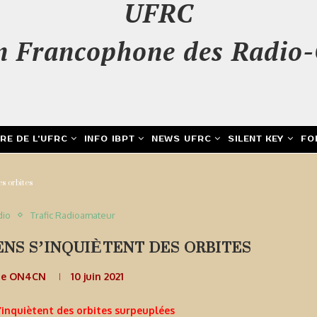
UFRC
n Francophone des Radio-
IRE DE L’UFRC
INFO IBPT
NEWS UFRC
SILENT KEY
FO
s orbites
dio
Trafic Radioamateur
NS S’INQUIÈTENT DES ORBITES
de ON4CN
10 juin 2021
’inquiètent des orbites surpeuplées