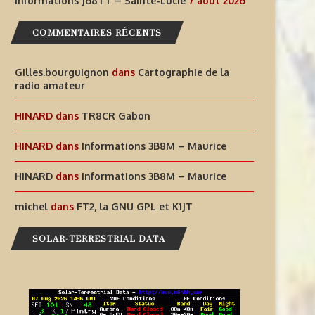
DES EXPÉRIENCES
LUCIE
Informations J68TT – Sainte-Lucie
7 août 2026
RADIOPHONIQUES...
7 août 2026
COMMENTAIRES RÉCENTS
7 août 2026
Gilles.bourguignon
dans
Cartographie de la
radio amateur
HINARD
dans
TR8CR Gabon
HINARD
dans
Informations 3B8M – Maurice
HINARD
dans
Informations 3B8M – Maurice
michel
dans
FT2, la GNU GPL et K1JT
SOLAR-TERRESTRIAL DATA