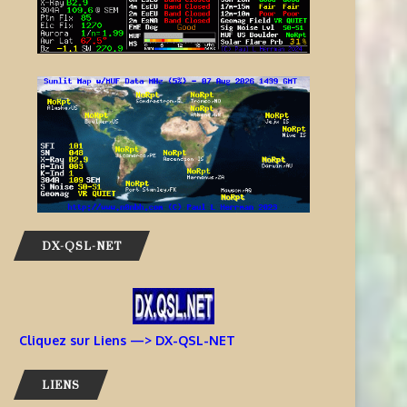
DX-QSL-NET
Cliquez sur Liens —> DX-QSL-NET
LIENS