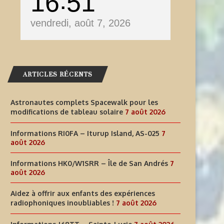
16
51
vendredi, août 7, 2026
ARTICLES RÉCENTS
Astronautes complets Spacewalk pour les
modifications de tableau solaire
7 août 2026
Informations RI0FA – Iturup Island, AS-025
7
août 2026
Informations HK0/W1SRR – Île de San Andrés
7
août 2026
Aidez à offrir aux enfants des expériences
radiophoniques inoubliables !
7 août 2026
AIDEZ À OFFRIR AUX ENFANTS
INFORMATIONS J68TT – SAI