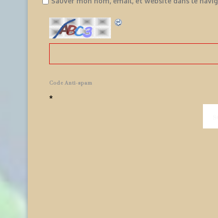
Sauver mon nom, email, et website dans le navi
Code Anti-spam
*