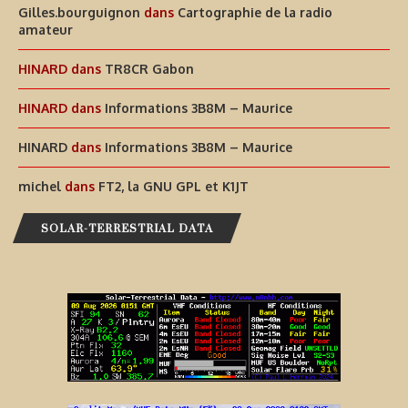
Gilles.bourguignon
dans
Cartographie de la radio
amateur
HINARD
dans
TR8CR Gabon
HINARD
dans
Informations 3B8M – Maurice
HINARD
dans
Informations 3B8M – Maurice
michel
dans
FT2, la GNU GPL et K1JT
SOLAR-TERRESTRIAL DATA