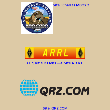
Site : Charles M0OXO
Cliquez sur Liens —> Site A.R.R.L
Site: QRZ.COM