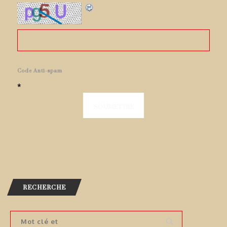
Code Anti-spam
*
RECHERCHE