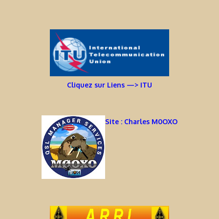
Cliquez sur Liens —> ITU
Site : Charles M0OXO