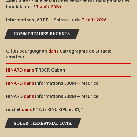
Aidez à offrir aux enfants des expériences radiophoniques
inoubliables !
7 août 2026
Informations J68TT – Sainte-Lucie
7 août 2026
COMMENTAIRES RÉCENTS
Gilles.bourguignon
dans
Cartographie de la radio
amateur
HINARD
dans
TR8CR Gabon
HINARD
dans
Informations 3B8M – Maurice
HINARD
dans
Informations 3B8M – Maurice
michel
dans
FT2, la GNU GPL et K1JT
SOLAR-TERRESTRIAL DATA