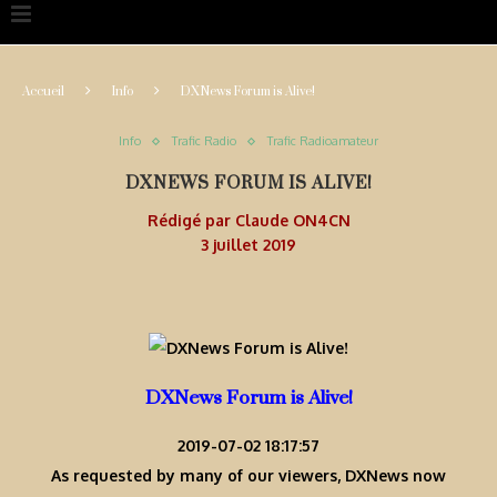
Accueil
Info
DXNews Forum is Alive!
Info
Trafic Radio
Trafic Radioamateur
DXNEWS FORUM IS ALIVE!
Rédigé par
Claude ON4CN
3 juillet 2019
DXNews Forum is Alive!
2019-07-02 18:17:57
As requested by many of our viewers, DXNews now