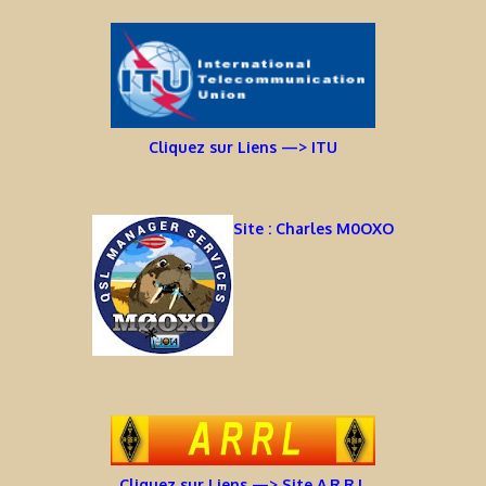
Cliquez sur Liens —> ITU
Site : Charles M0OXO
Cliquez sur Liens —> Site A.R.R.L