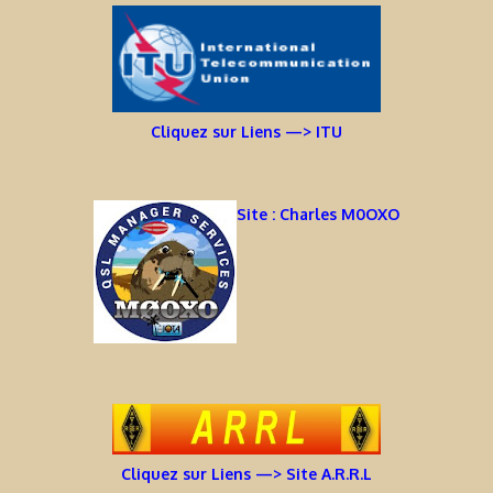
Cliquez sur Liens —> ITU
Site : Charles M0OXO
Cliquez sur Liens —> Site A.R.R.L