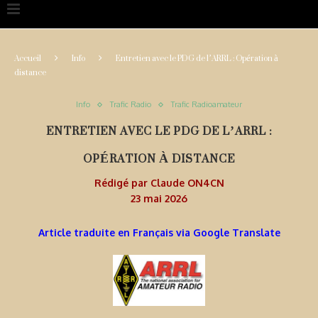
Accueil
Info
Entretien avec le PDG de l’ARRL : Opération à
distance
Info
Trafic Radio
Trafic Radioamateur
ENTRETIEN AVEC LE PDG DE L’ARRL :
OPÉRATION À DISTANCE
Rédigé par
Claude ON4CN
23 mai 2026
Article traduite en Français via Google Translate