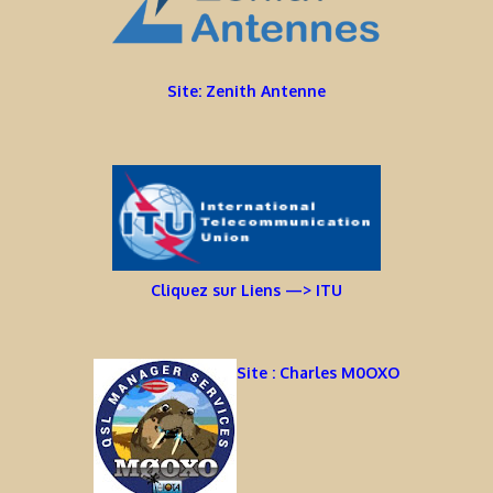
Site: Zenith Antenne
Cliquez sur Liens —> ITU
Site : Charles M0OXO