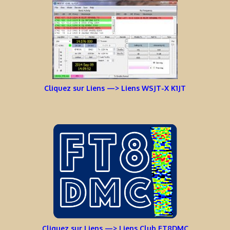
Cliquez sur Liens —> Liens WSJT-X K1JT
Cliquez sur Liens —> Liens Club FT8DMC