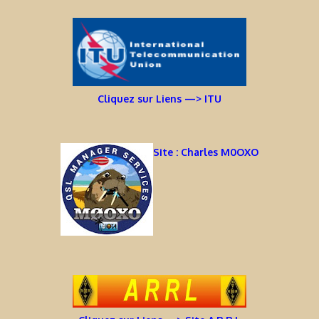
Cliquez sur Liens —> ITU
Site : Charles M0OXO