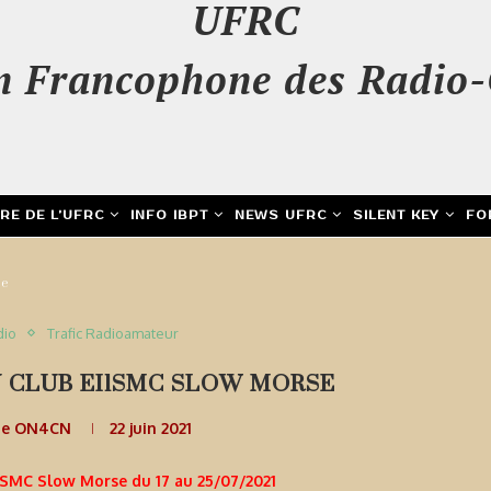
UFRC
n Francophone des Radio-
IRE DE L’UFRC
INFO IBPT
NEWS UFRC
SILENT KEY
FO
se
dio
Trafic Radioamateur
 CLUB EI1SMC SLOW MORSE
de ON4CN
22 juin 2021
SMC Slow Morse du 17 au 25/07/2021