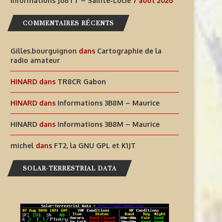
Informations J68TT – Sainte-Lucie
7 août 2026
AIDEZ À OFFRIR AUX ENFANTS
INFORMATIONS J68TT – SAI
COMMENTAIRES RÉCENTS
DES EXPÉRIENCES
LUCIE
RADIOPHONIQUES...
Gilles.bourguignon
dans
Cartographie de la
7 août 2026
radio amateur
7 août 2026
HINARD
dans
TR8CR Gabon
HINARD
dans
Informations 3B8M – Maurice
HINARD
dans
Informations 3B8M – Maurice
michel
dans
FT2, la GNU GPL et K1JT
SOLAR-TERRESTRIAL DATA