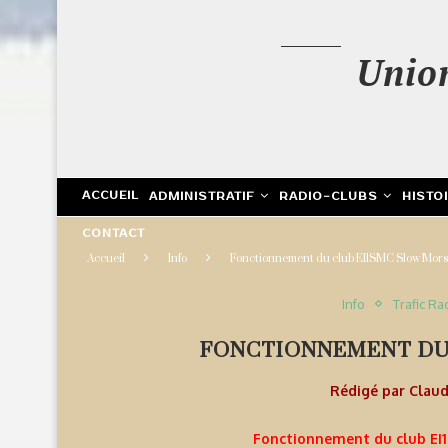
Unio
ACCUEIL
ADMINISTRATIF
RADIO-CLUBS
HISTO
CONTACT
Accueil
Info
Fonctionnement du club EI1SMC Slow Mor
Info
Trafic Ra
FONCTIONNEMENT DU
Rédigé par
Clau
Fonctionnement du club EI1