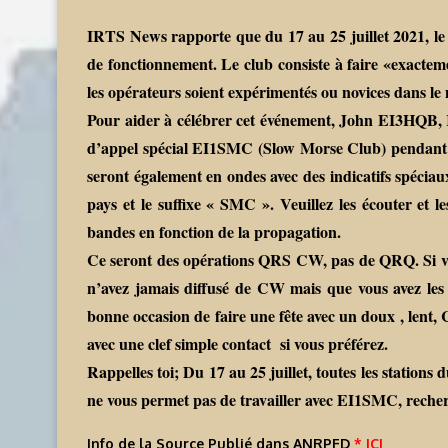
IRTS News rapporte que du 17 au 25 juillet 2021, l
de fonctionnement. Le club consiste à faire «exactemen
les opérateurs soient expérimentés ou novices dans le
Pour aider à célébrer cet événement, John EI3HQB, Ke
d’appel spécial EI1SMC (Slow Morse Club) pendant l
seront également en ondes avec des indicatifs spéciaux
pays et le suffixe « SMC ». Veuillez les écouter et 
bandes en fonction de la propagation.
Ce seront des opérations QRS CW, pas de QRQ. Si vous
n’avez jamais diffusé de CW mais que vous avez les 
bonne occasion de faire une fête avec un doux , lent,
avec une clef simple contact si vous préférez.
Rappelles toi; Du 17 au 25 juillet, toutes les station
ne vous permet pas de travailler avec EI1SMC, recherc
Info de la Source Publié dans ANRPFD
* ICI