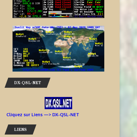
DX-QSL-NET
Cliquez sur Liens —> DX-QSL-NET
LIENS