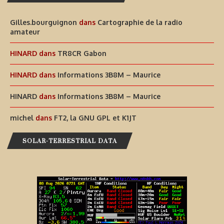
Gilles.bourguignon
dans
Cartographie de la radio
amateur
HINARD
dans
TR8CR Gabon
HINARD
dans
Informations 3B8M – Maurice
HINARD
dans
Informations 3B8M – Maurice
michel
dans
FT2, la GNU GPL et K1JT
SOLAR-TERRESTRIAL DATA