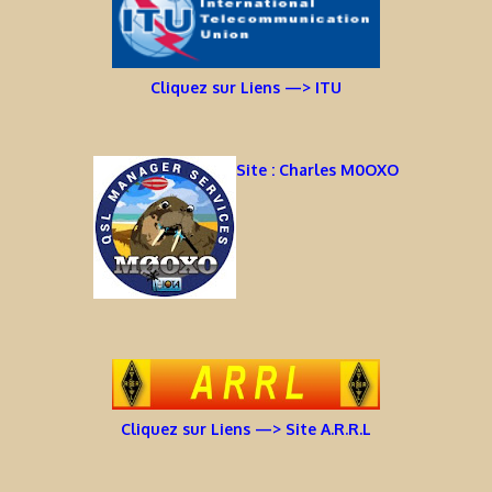
Cliquez sur Liens —> ITU
Site : Charles M0OXO
Cliquez sur Liens —> Site A.R.R.L