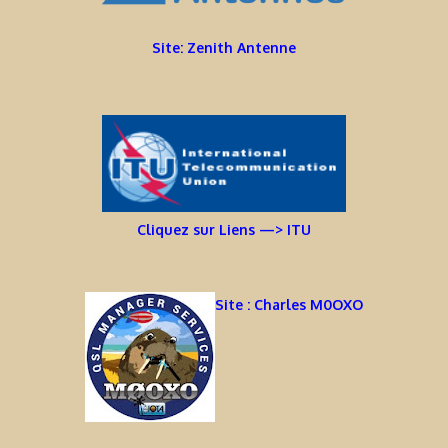
Site: Zenith Antenne
Cliquez sur Liens —> ITU
Site : Charles M0OXO